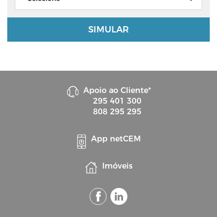
mais um dia útil no envio dos ficheiros; Transferências
imediatas não sofrerão qualquer constrangimento;
Ordens de operações entre contas CEMAH não
SIMULAR
sofrerão qualquer constrangimento; &nbsp; Para
Pagamentos ao Estado, Pagamentos de serviços e
demais operações no multibanco Sem impacto. Todos
os dias (excetuando o fim de semana e a 6ª feira
Santa, dia 03 de abril) são considerados dias úteis;
Apoio ao Cliente*
295 401 300
808 295 295
App netCEM
Imóveis