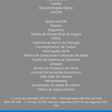
Cartões
Documentação Digital
netCEM
Ajuda netCEM
Preçário
Segurança
Resolução Extrajudicial de Litígios
FATCA
Cadernos do Banco de Portugal
Incumprimento de Crédito
Informações SEPA
Política de privacidade e proteção de dados
Fundo de Garantia de Depósitos
Glossário
Serviço de Mudança de Conta
Livro de Reclamações Electrónico
OBA SIBS API Market
Whistleblowing
Atualização de dados de cliente
Direito ao esquecimento
* Custos da chamada: 295 401 300 - chamada para rede fixa nacional
808 295 295 - 1º minuto: 0,07€; minutos seguintes 0,0277€ (ao segundo) [9h-
17h]