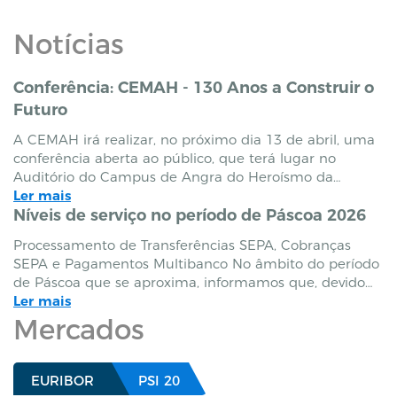
Notícias
Conferência: CEMAH - 130 Anos a Construir o
Futuro
A CEMAH irá realizar, no próximo dia 13 de abril, uma
conferência aberta ao público, que terá lugar no
Auditório do Campus de Angra do Heroísmo da
Universidade dos Açores, organizada no âmbito das
Ler mais
celebrações do seu 130º aniversário. Integrado no
Níveis de serviço no período de Páscoa 2026
programa comemorativo desta data histórica, o evento
Processamento de Transferências SEPA, Cobranças
reúne parceiros e comunidade para refletir sobre a
SEPA e Pagamentos Multibanco No âmbito do período
preservação da riqueza natural e a resposta aos
de Páscoa que se aproxima, informamos que, devido
desafios climáticos, contando com a participação de
ao fecho de compensação e liquidação por parte da
Ler mais
oradores de reconhecido mérito, que abordarão temas
SIBS durante os feriados TARGET, os níveis de serviço
Mercados
como a ‘A Riqueza Natural dos Açores e os Desafios
para transferências e cobranças SEPA e, para
Climáticos’ e ‘Caminhos para a transição’, uma
pagamentos de serviços, estarão limitados entre as
conversa sobre prioridades regionais, exemplos práticos
datas de 02 abril e 07 abril 2026 (Quinta-Feira e Terça-
EURIBOR
PSI 20
e opções para as empresas se prepararem para a
Feira a seguir à Páscoa). Abril 2026 02 03 04 05 06 07