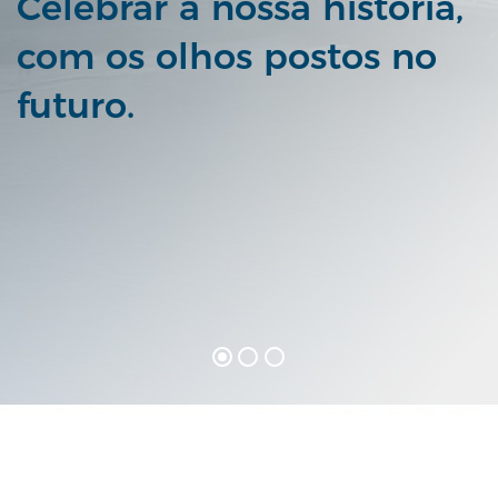
sa história,
Conta Negóci
postos no
Ao lado do seu negó
fazer crescer.