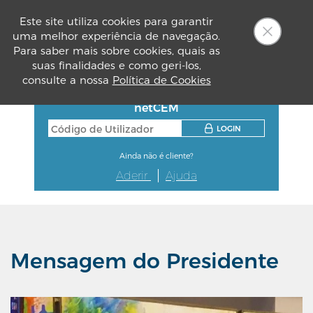
Este site utiliza cookies para garantir
uma melhor experiência de navegação.
PT
Para saber mais sobre cookies, quais as
suas finalidades e como geri-los,
consulte a nossa
Política de Cookies
netCEM
LOGIN
Ainda não é cliente?
Aderir
Ajuda
Mensagem do Presidente