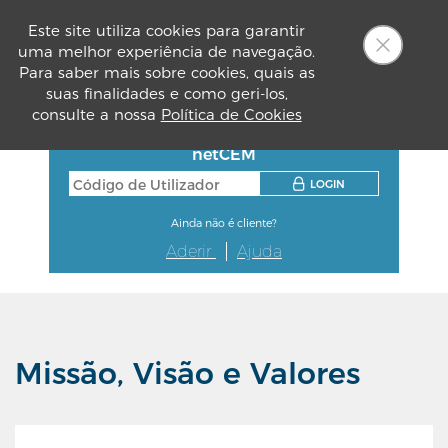
Este site utiliza cookies para garantir
uma melhor experiência de navegação.
PT
Para saber mais sobre cookies, quais as
suas finalidades e como geri-los,
consulte a nossa
Política de Cookies
netCEM
LOGIN
Ainda não é cliente?
Aderir
Ajuda
Missão, Visão e Valores